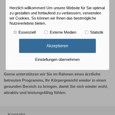
Koronare Herzerkrankung
Herzlich willkommen! Um unsere Website für Sie optimal
zu gestalten und fortlaufend zu verbessern, verwenden
Muskelschwäche
wir Cookies. So können wir Ihnen das bestmögliche
Osteoporose (Knochenschwund)
Nutzererlebnis bieten.
Lungenentzündung
Essenziell
Externe Medien
Statistik
Fortpflanzungsstörungen
Akzeptieren
Schwächung der Immunabwehr
Haarausfall
Einstellungen übernehmen
Wundheilungsstörungen
Gerne unterstützen wir Sie im Rahmen eines ärztliche
betreuten Programms, Ihr Körpergewicht wieder in einen
gesunden Bereich zu bringen, damit Sie sich wieder wohl,
attraktiv und leistungsfähig fühlen.
Kontakt