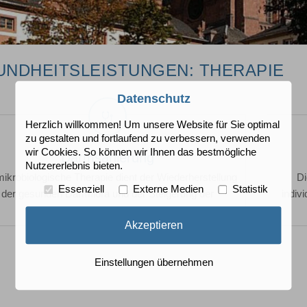
UNDHEITSLEISTUNGEN: THERAPIE
Datenschutz
Darmsanierung
Herzlich willkommen! Um unsere Website für Sie optimal
zu gestalten und fortlaufend zu verbessern, verwenden
wir Cookies. So können wir Ihnen das bestmögliche
Darmsanierung
Nutzererlebnis bieten.
mikrobiologische Therapie dient der Wiederherstellung
Di
Essenziell
Externe Medien
Statistik
der gesunden Darmflora und der Steigerung der
indiv
natürlichen Abwehr.
Akzeptieren
Einstellungen übernehmen