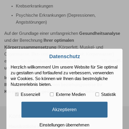
Krebserkrankungen
Psychische Erkrankungen (Depressionen,
Angststörungen)
Auf der Grundlage einer umfangreichen
Gesundheitsanalyse
und der Berechnung
Ihrer optimalen
Körperzusammensetzung
(Körperfett, Muskel- und
Organmasse, Blut- und Gewebeflüssigkeit, Körperwasser)
Datenschutz
erhalten Sie
individuelle Vorsorge-, Ernährungs-, Vitalstoff-
Herzlich willkommen! Um unsere Website für Sie optimal
und Fitness-Empfehlungen
.
zu gestalten und fortlaufend zu verbessern, verwenden
Im Rahmen unserer Abnehmberatung helfen wir
wir Cookies. So können wir Ihnen das bestmögliche
Ihnen, gesund abzunehmen beziehungsweise Ihr
Nutzererlebnis bieten.
Körpergewicht im gesunden Bereich zu halten.
Essenziell
Externe Medien
Statistik
Akzeptieren
Kontakt
Einstellungen übernehmen
Hausärztliche Praxis (BAG)